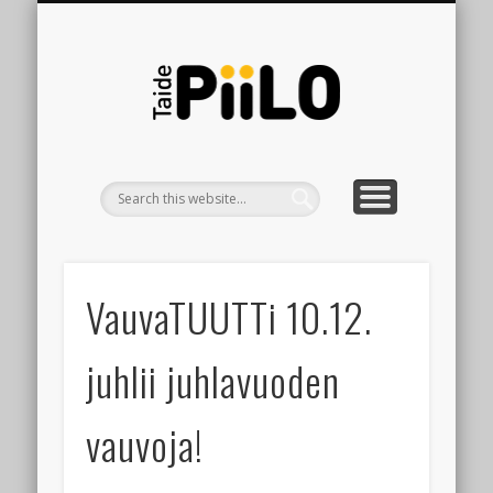
TILATTAVAT PALVELUT
TAPAHTUMAT
TAIDEPIILO
HINNASTO
PODCAST
ETUSIVU
YHTEYS
TaidePiiLO
taaperoille
VauvaTUUTTi 10.12.
juhlii juhlavuoden
vauvoja!