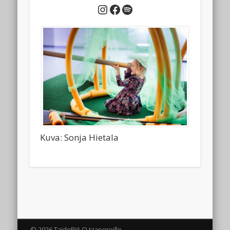
Instagram
Facebook
Spotify
Kuva: Sonja Hietala
© 2026 TaidePiiLO taaperoille