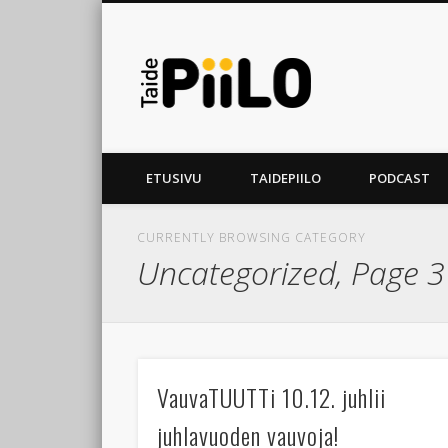
TaidePiiLO 
ETUSIVU
TAIDEPIILO
PODCAST
CURRENTLY BROWSING CATEGORY
Uncategorized, Page 3
VauvaTUUTTi 10.12. juhlii
juhlavuoden vauvoja!