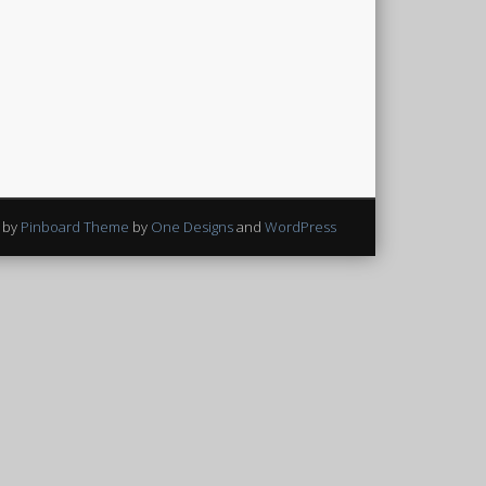
 by
Pinboard Theme
by
One Designs
and
WordPress