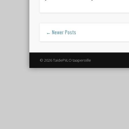
← Newer Posts
© 2026 TaidePiiLO taaperoille