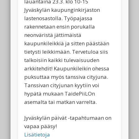
lauantaina 23.3. klo 10-15
Jyväskylän kaupunginkirjaston
lastenosastolla. Työpajassa
rakennetaan ensin porukalla
neonväristä jättimäistä
kaupunkileikkiä ja sitten päästään
tietysti leikkimään. Tervetuloa siis
talkoisiin kaikki tulevaisuuden
arkkitehdit! Kaupunkileikin ohessa
puksuttaa myös tanssiva cityjuna.
Tanssivan cityjunan kyytiin voi
hypätä mukaan TaidePiiLOn
asemalta tai matkan varrelta.
Jyväskylän päivät -tapahtumaan on
vapaa pääsy!
Lisätietoja